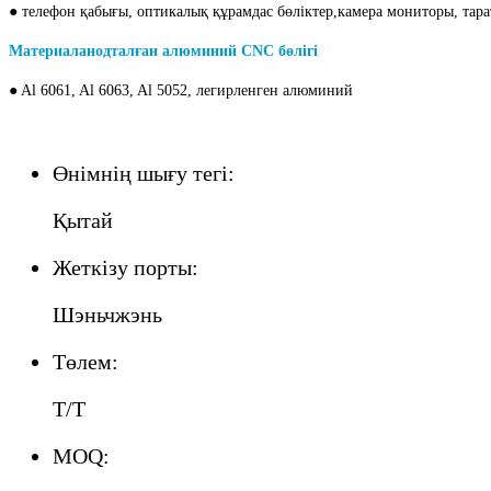
● телефон қабығы, оптикалық құрамдас бөліктер,
камера мониторы, тара
Материал
анодталған алюминий CNC бөлігі
● Al 6061, Al 6063, Al 5052, легирленген алюминий
Өнімнің шығу тегі:
Қытай
Жеткізу порты:
Шэньчжэнь
Төлем:
Т/Т
MOQ: