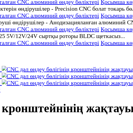
дталған CNC алюминий өңдеу бөліктері
Қосымша кө
дталған CNC алюминий өңдеу бөліктері
Қосымша кө
дталған CNC алюминий өңдеу бөліктері
Қосымша кө
дталған CNC алюминий өңдеу бөліктері
Қосымша кө
ң кронштейнінің жақтау