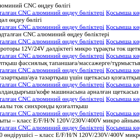
дталған CNC алюминий өңдеу бөліктері
Қосымша кө
дталған CNC алюминий өңдеу бөліктері
Қосымша кө
дталған CNC алюминий өңдеу бөліктері
Қосымша кө
дталған CNC алюминий өңдеу бөліктері
Қосымша кө
дталған CNC алюминий өңдеу бөліктері
Қосымша кө
дталған CNC алюминий өңдеу бөліктері
Қосымша кө
дталған CNC алюминий өңдеу бөліктері
Қосымша кө
дталған CNC алюминий өңдеу бөліктері
Қосымша кө
дталған CNC алюминий өңдеу бөліктері
Қосымша кө