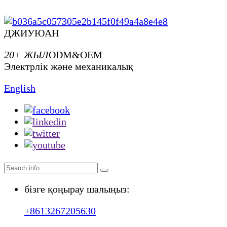
ДЖИУЮАН
20+ ЖЫЛ
ODM&OEM
Электрлік және механикалық
English
бізге қоңырау шалыңыз:
+8613267205630