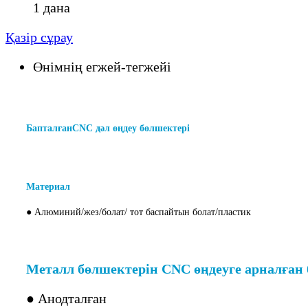
1 дана
Қазір сұрау
Өнімнің егжей-тегжейі
Бапталған
CNC дәл өңдеу бөлшектері
үшін
CNC металл бөлшектерін өңдеу
Материал
● Алюминий/
жез/болат/ тот баспайтын болат/пластик
Металл бөлшектерін CNC өңдеуге арналған б
● Анодталған