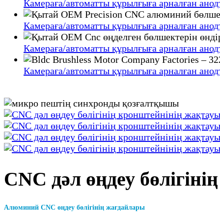
Камераға/автоматты құрылғыға арналған ано
Камераға/автоматты құрылғыға арналған ано
Камераға/автоматты құрылғыға арналған ано
Камераға/автоматты құрылғыға арналған ано
CNC дәл өңдеу бөлігіні
Алюминий CNC өңдеу бөлігінің жағдайлары