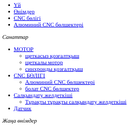
Үй
Өнімдер
CNC бөлігі
Алюминий CNC бөлшектері
Санаттар
МОТОР
щеткасыз қозғалтқыш
щеткалы мотор
синхронды қозғалтқыш
CNC БӨЛІГІ
Алюминий CNC бөлшектері
болат CNC бөлшектер
Салқындату желдеткіші
Тұрақты тұрақты салқындату желдеткіші
Датчик
Жаңа өнімдер