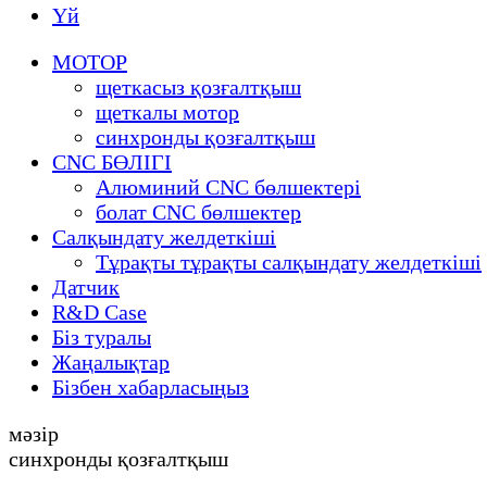
Үй
МОТОР
щеткасыз қозғалтқыш
щеткалы мотор
синхронды қозғалтқыш
CNC БӨЛІГІ
Алюминий CNC бөлшектері
болат CNC бөлшектер
Салқындату желдеткіші
Тұрақты тұрақты салқындату желдеткіші
Датчик
R&D Case
Біз туралы
Жаңалықтар
Бізбен хабарласыңыз
мәзір
синхронды қозғалтқыш