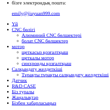
бізге электрондық пошта:
emily@jiuyuan999.com
Үй
CNC бөлігі
Алюминий CNC бөлшектері
болат CNC бөлшектер
мотор
щеткасыз қозғалтқыш
щеткалы мотор
синхронды қозғалтқыш
Салқындату желдеткіші
Тұрақты тұрақты салқындату желдеткіші
Датчик
R&D CASE
Біз туралы
Жаңалықтар
Бізбен хабарласыңыз