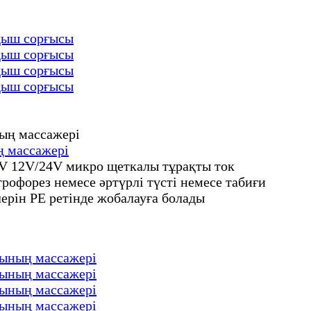
қыш сорғысы
қыш сорғысы
қыш сорғысы
қыш сорғысы
ң массажері
5V 12V/24V микро щеткалы тұрақты ток
офорез немесе әртүрлі түсті немесе табиғи
рін PE ретінде жобалауға болады
шының массажері
шының массажері
шының массажері
шының массажері