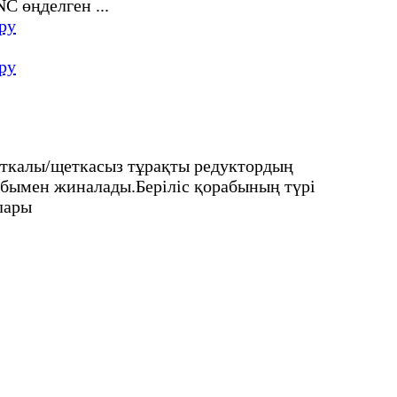
ру
ру
ткалы/щеткасыз тұрақты редуктордың
абымен жиналады.Беріліс қорабының түрі
лары