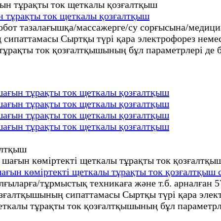
н тұрақты ток щеткалы қозғалтқыш
бот тазалағышқа/массажерге/су сорғысына/медицин
ипаттамасы Сыртқы түрі қара электрофорез немесе
ұрақты ток қозғалтқышының бұл параметрлері де 
 шағын тұрақты ток щеткалы қозғалтқыш
 шағын тұрақты ток щеткалы қозғалтқыш
 шағын тұрақты ток щеткалы қозғалтқыш
 шағын тұрақты ток щеткалы қозғалтқыш
ғын көміртекті щеткалы тұрақты ток қозғалтқыш 
ғыларға/тұрмыстық техникаға және т.б. арналған 
ғалтқышының сипаттамасы Сыртқы түрі қара электр
ткалы тұрақты ток қозғалтқышының бұл параметрл