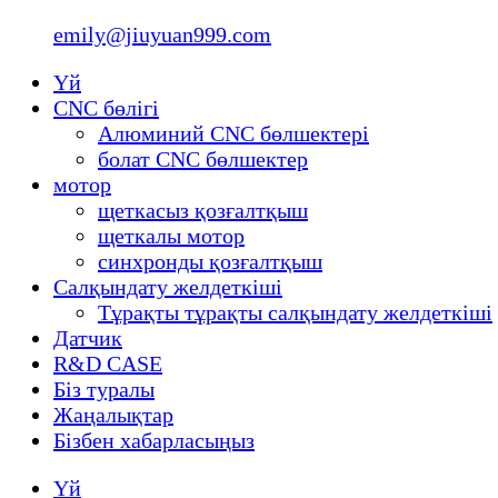
emily@jiuyuan999.com
Үй
CNC бөлігі
Алюминий CNC бөлшектері
болат CNC бөлшектер
мотор
щеткасыз қозғалтқыш
щеткалы мотор
синхронды қозғалтқыш
Салқындату желдеткіші
Тұрақты тұрақты салқындату желдеткіші
Датчик
R&D CASE
Біз туралы
Жаңалықтар
Бізбен хабарласыңыз
Үй