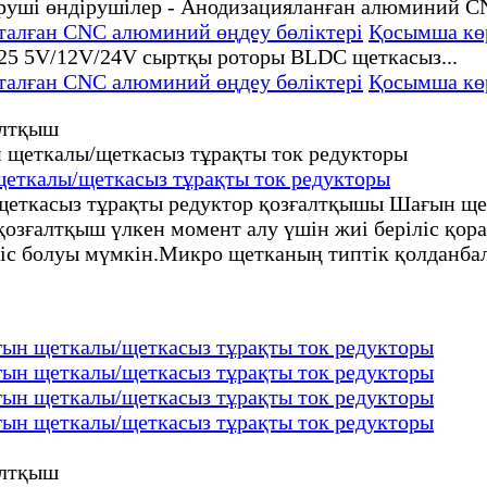
дталған CNC алюминий өңдеу бөліктері
Қосымша кө
дталған CNC алюминий өңдеу бөліктері
Қосымша кө
щеткалы/щеткасыз тұрақты ток редукторы
щеткасыз тұрақты редуктор қозғалтқышы Шағын ще
озғалтқыш үлкен момент алу үшін жиі беріліс қор
іліс болуы мүмкін.Микро щетканың типтік қолданба
ғын щеткалы/щеткасыз тұрақты ток редукторы
ғын щеткалы/щеткасыз тұрақты ток редукторы
ғын щеткалы/щеткасыз тұрақты ток редукторы
ғын щеткалы/щеткасыз тұрақты ток редукторы