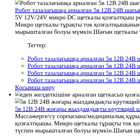
Робот тазалағышқа арналған 5в 12В 24В шағы
5V 12V/24V микро DC щеткалы қозғалтқыш ро
Микро щеткалы тұрақты ток қозғалтқышының с
мырышталған болуы мүмкін.Шағын щеткалы т
Тегтер:
Робот тазалағышқа арналған 5в 12В 24В
Робот тазалағышқа арналған 5в 12В 24В
Робот тазалағышқа арналған 5в 12В 24В
Робот тазалағышқа арналған 5в 12В 24В
Қосымша көру
5в 12В 24В жоғары жылдамдықты крутящий ша
Массажерге/су сорғысына/медициналық құрыл
қозғалтқышы. Микро щеткалы тұрақты ток қоз
түспен мырышталған болуы мүмкін.Шағын ще