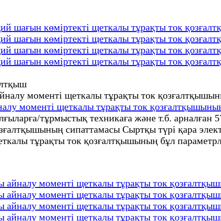
й шағын көміртекті щеткалы тұрақты ток қозғалт
й шағын көміртекті щеткалы тұрақты ток қозғалт
й шағын көміртекті щеткалы тұрақты ток қозғалт
й шағын көміртекті щеткалы тұрақты ток қозғалт
алу моменті щеткалы тұрақты ток қозғалтқышыны
ғыларға/тұрмыстық техникаға және т.б. арналған 
ғалтқышының сипаттамасы Сыртқы түрі қара электр
калы тұрақты ток қозғалтқышының бұл параметрле
 айналу моменті щеткалы тұрақты ток қозғалтқы
 айналу моменті щеткалы тұрақты ток қозғалтқы
 айналу моменті щеткалы тұрақты ток қозғалтқы
 айналу моменті щеткалы тұрақты ток қозғалтқы