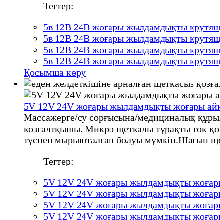
Тегтер:
5в 12В 24В жоғары жылдамдықты крутящи
5в 12В 24В жоғары жылдамдықты крутящи
5в 12В 24В жоғары жылдамдықты крутящи
5в 12В 24В жоғары жылдамдықты крутящи
Қосымша көру
5V 12V 24V жоғары жылдамдықты жоғары айн
Массажерге/су сорғысына/медициналық құрыл
қозғалтқышы. Микро щеткалы тұрақты ток қоз
түспен мырышталған болуы мүмкін.Шағын щет
Тегтер:
5V 12V 24V жоғары жылдамдықты жоғары
5V 12V 24V жоғары жылдамдықты жоғары
5V 12V 24V жоғары жылдамдықты жоғары
5V 12V 24V жоғары жылдамдықты жоғары