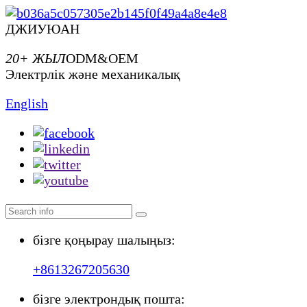
ДЖИУЮАН
20+ ЖЫЛ
ODM&OEM
Электрлік және механикалық
English
бізге қоңырау шалыңыз:
+8613267205630
бізге электрондық пошта: