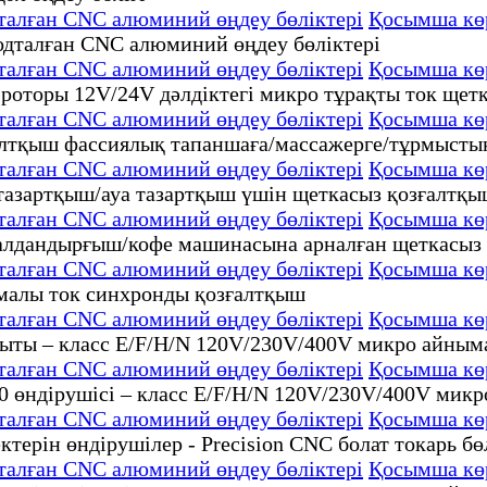
дталған CNC алюминий өңдеу бөліктері
Қосымша кө
дталған CNC алюминий өңдеу бөліктері
Қосымша кө
дталған CNC алюминий өңдеу бөліктері
Қосымша кө
дталған CNC алюминий өңдеу бөліктері
Қосымша кө
дталған CNC алюминий өңдеу бөліктері
Қосымша кө
дталған CNC алюминий өңдеу бөліктері
Қосымша кө
дталған CNC алюминий өңдеу бөліктері
Қосымша кө
дталған CNC алюминий өңдеу бөліктері
Қосымша кө
дталған CNC алюминий өңдеу бөліктері
Қосымша кө
дталған CNC алюминий өңдеу бөліктері
Қосымша кө