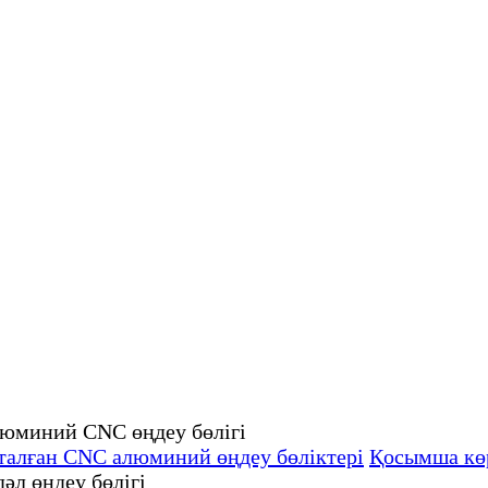
дталған CNC алюминий өңдеу бөліктері
Қосымша кө