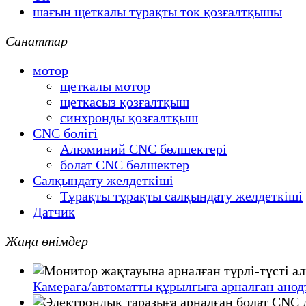
шағын щеткалы тұрақты ток қозғалтқышы
Санаттар
мотор
щеткалы мотор
щеткасыз қозғалтқыш
синхронды қозғалтқыш
CNC бөлігі
Алюминий CNC бөлшектері
болат CNC бөлшектер
Салқындату желдеткіші
Тұрақты тұрақты салқындату желдеткіші
Датчик
Жаңа өнімдер
Камераға/автоматты құрылғыға арналған ано