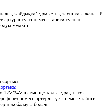
алық жабдыққа/тұрмыстық техникаға және т.б..
 әртүрлі түсті немесе табиғи түспен
болуы мүмкін
сорғысы
5V 12V/24V шағын щеткалы тұрақты ток
офорез немесе әртүрлі түсті немесе табиғи
ерін жобалауға болады