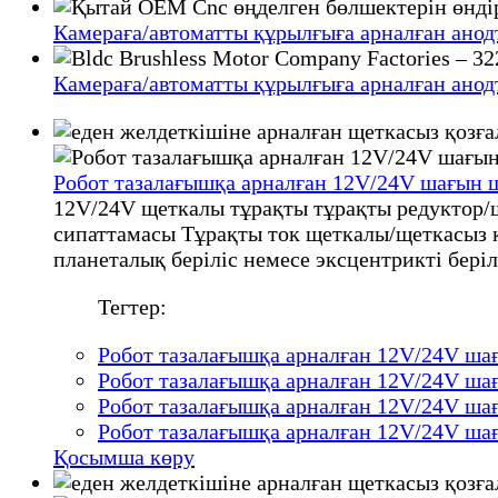
Камераға/автоматты құрылғыға арналған ано
Камераға/автоматты құрылғыға арналған ано
Робот тазалағышқа арналған 12V/24V шағын 
12V/24V щеткалы тұрақты тұрақты редуктор/
сипаттамасы Тұрақты ток щеткалы/щеткасыз қ
планеталық беріліс немесе эксцентрикті бер
Тегтер:
Робот тазалағышқа арналған 12V/24V ша
Робот тазалағышқа арналған 12V/24V ша
Робот тазалағышқа арналған 12V/24V ша
Робот тазалағышқа арналған 12V/24V ша
Қосымша көру