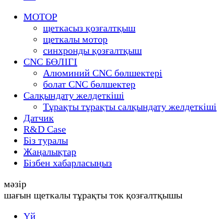
МОТОР
щеткасыз қозғалтқыш
щеткалы мотор
синхронды қозғалтқыш
CNC БӨЛІГІ
Алюминий CNC бөлшектері
болат CNC бөлшектер
Салқындату желдеткіші
Тұрақты тұрақты салқындату желдеткіші
Датчик
R&D Case
Біз туралы
Жаңалықтар
Бізбен хабарласыңыз
мәзір
шағын щеткалы тұрақты ток қозғалтқышы
Үй