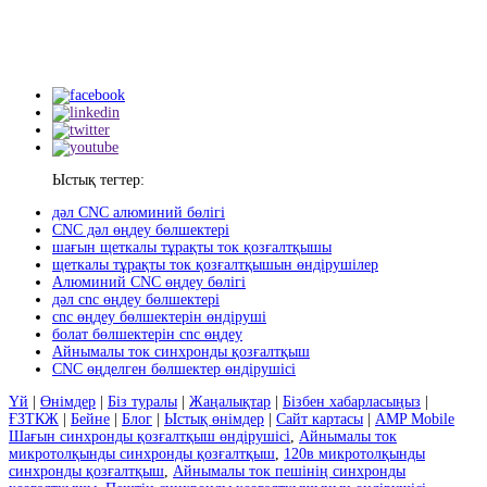
Ыстық тегтер:
дәл CNC алюминий бөлігі
CNC дәл өңдеу бөлшектері
шағын щеткалы тұрақты ток қозғалтқышы
щеткалы тұрақты ток қозғалтқышын өндірушілер
Алюминий CNC өңдеу бөлігі
дәл cnc өңдеу бөлшектері
cnc өңдеу бөлшектерін өндіруші
болат бөлшектерін cnc өңдеу
Айнымалы ток синхронды қозғалтқыш
CNC өңделген бөлшектер өндірушісі
Үй
|
Өнімдер
|
Біз туралы
|
Жаңалықтар
|
Бізбен хабарласыңыз
|
ҒЗТКЖ
|
Бейне
|
Блог
|
Ыстық өнімдер
|
Сайт картасы
|
AMP Mobile
Шағын синхронды қозғалтқыш өндірушісі
,
Айнымалы ток
микротолқынды синхронды қозғалтқыш
,
120в микротолқынды
синхронды қозғалтқыш
,
Айнымалы ток пешінің синхронды