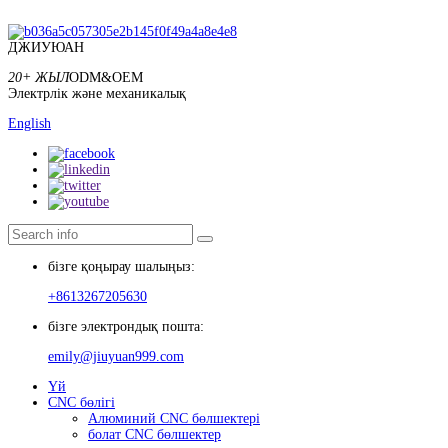
ДЖИУЮАН
20+ ЖЫЛ
ODM&OEM
Электрлік және механикалық
English
бізге қоңырау шалыңыз:
+8613267205630
бізге электрондық пошта:
emily@jiuyuan999.com
Үй
CNC бөлігі
Алюминий CNC бөлшектері
болат CNC бөлшектер