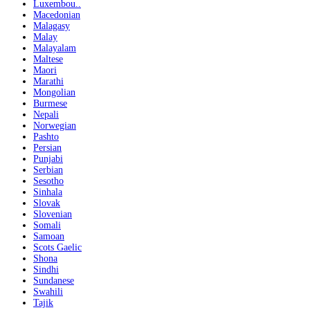
Luxembou..
Macedonian
Malagasy
Malay
Malayalam
Maltese
Maori
Marathi
Mongolian
Burmese
Nepali
Norwegian
Pashto
Persian
Punjabi
Serbian
Sesotho
Sinhala
Slovak
Slovenian
Somali
Samoan
Scots Gaelic
Shona
Sindhi
Sundanese
Swahili
Tajik