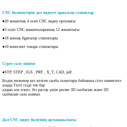
CNC бөлшектерін дәл өңдеуге арналған станоктар
●20 жиынтық 4 осьті CNC өңдеу орталығы
●3 осьті CNC машиналарының 12 жиынтығы
●18 жинақ бұрғылау станоктары
●10 комплект токарь станоктары
Сурет салу пішімі
●STP, STEP , IGS , PRT , X_T, CAD, pdf.
Біздің инженер кез келген сызба талаптары бойынша сізге көмектесе
алады.Тіпті сізде тек бар
алдын ала эскиз, біз растау үшін ресми 3D сызбасын және 2D
сызбасын сала аламыз.
Дәл CNC өңдеу бөлігінің артықшылығы