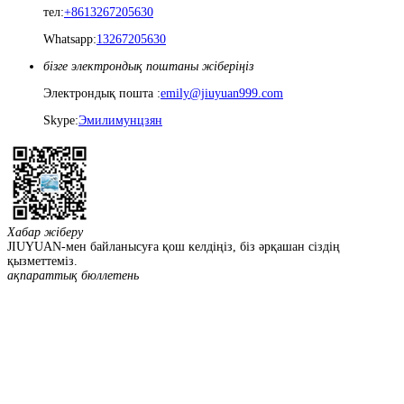
тел:
+8613267205630
Whatsapp:
13267205630
бізге электрондық поштаны жіберіңіз
Электрондық пошта :
emily@jiuyuan999.com
Skype:
Эмилимунцзян
Хабар жіберу
JIUYUAN-мен байланысуға қош келдіңіз, біз әрқашан сіздің
қызметтеміз.
ақпараттық бюллетень