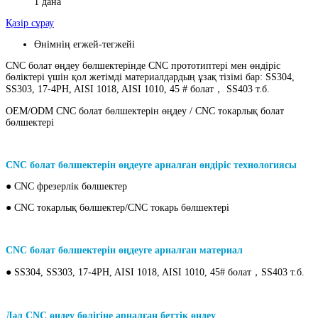
1 дана
Қазір сұрау
Өнімнің егжей-тегжейі
CNC болат өңдеу бөлшектерінде CNC прототиптері мен өндіріс
бөліктері үшін қол жетімді материалдардың ұзақ тізімі бар: SS304,
SS303, 17-4PH, AISI 1018, AISI 1010, 45 # болат， SS403 т.б.
OEM/ODM CNC болат бөлшектерін өңдеу / CNC токарлық болат
бөлшектері
CNC болат бөлшектерін өңдеуге арналған өндіріс технологиясы
● CNC фрезерлік бөлшектер
● CNC токарлық бөлшектер/CNC токарь бөлшектері
CNC болат бөлшектерін өңдеуге арналған материал
● SS304, SS303, 17-4PH, AISI 1018, AISI 1010, 45# болат，SS403 т.б.
Дәл CNC өңдеу бөлігіне арналған беттік өңдеу