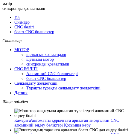
мәзір
синхронды қозғалтқыш
Үй
Өнімдер
CNC бөлігі
болат CNC бөлшектер
Санаттар
МОТОР
щеткасыз қозғалтқыш
щеткалы мотор
синхронды қозғалтқыш
CNC БӨЛІГІ
Алюминий CNC бөлшектері
болат CNC бөлшектер
Салқындату желдеткіші
Тұрақты тұрақты салқындату желдеткіші
Датчик
Жаңа өнімдер
Камераға/автоматты құрылғыға арналған анодталған CNC
алюминий өңдеу бөліктері
Қосымша көру