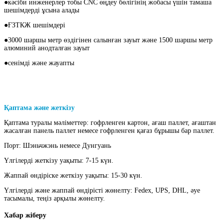
●кәсіби инженерлер тобы CNC өңдеу бөлігінің жобасы үшін тамаша
шешімдерді ұсына алады
●ҒЗТКЖ шешімдері
●3000 шаршы метр өздігінен салынған зауыт және 1500 шаршы метр
алюминий анодталған зауыт
●сенімді және жауапты
Қаптама және жеткізу
Қаптама туралы мәліметтер: гофрленген картон, ағаш паллет, ағаштан
жасалған панель паллет немесе гофрленген қағаз бұрышы бар паллет.
Порт: Шэньчжэнь немесе Дунгуань
Үлгілерді жеткізу уақыты: 7-15 күн.
Жаппай өндіріске жеткізу уақыты: 15-30 күн.
Үлгілерді және жаппай өндірісті жөнелту: Fedex, UPS, DHL, әуе
тасымалы, теңіз арқылы жөнелту.
Хабар жіберу