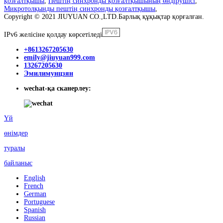
қозғалтқышы
,
Пештің синхронды қозғалтқышының өндірушісі
,
Микротолқынды пештің синхронды қозғалтқышы
,
Copyright © 2021 JIUYUAN CO.,LTD.Барлық құқықтар қорғалған.
IPv6 желісіне қолдау көрсетіледі
+8613267205630
emily@jiuyuan999.com
13267205630
Эмилимунцзян
wechat-қа сканерлеу:
Үй
өнімдер
туралы
байланыс
English
French
German
Portuguese
Spanish
Russian