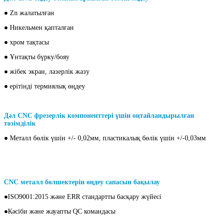
● Zn жалатылған
● Никельмен қапталған
● хром тақтасы
● Ұнтақты бүрку/бояу
● жібек экран, лазерлік жазу
● ерітінді термиялық өңдеу
Дәл CNC фрезерлік компоненттері үшін оңтайландырылған
төзімділік
● Металл бөлік үшін +/- 0,02мм, пластикалық бөлік үшін +/-0,03мм
CNC металл бөлшектерін өңдеу сапасын бақылау
●ISO9001:2015 және ERR стандартты басқару жүйесі
●Кәсіби және жауапты QC командасы