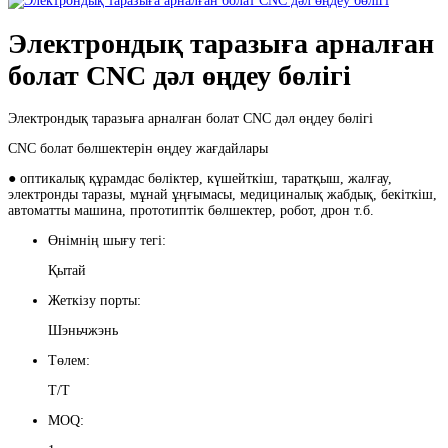
Электрондық таразыға арналған
болат CNC дәл өңдеу бөлігі
Электрондық таразыға арналған болат CNC дәл өңдеу бөлігі
CNC болат бөлшектерін өңдеу жағдайлары
● оптикалық құрамдас бөліктер, күшейткіш, таратқыш, жалғау,
электронды таразы, мұнай ұңғымасы, медициналық жабдық, бекіткіш,
автоматты машина, прототиптік бөлшектер, робот, дрон т.б.
Өнімнің шығу тегі:
Қытай
Жеткізу порты:
Шэньчжэнь
Төлем:
Т/Т
MOQ: