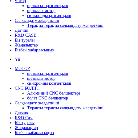
мотор
щеткасыз қозғалтқыш
щеткалы мотор
синхронды қозғалтқыш
Салқындату желдеткіші
Тұрақты тұрақты салқындату желдеткіші
Датчик
R&D CASE
Біз туралы
Жаңалықтар
Бізбен хабарласыңыз
Үй
МОТОР
щеткасыз қозғалтқыш
щеткалы мотор
синхронды қозғалтқыш
CNC БӨЛІГІ
Алюминий CNC бөлшектері
болат CNC бөлшектер
Салқындату желдеткіші
Тұрақты тұрақты салқындату желдеткіші
Датчик
R&D Case
Біз туралы
Жаңалықтар
Бізбен хабарласыңыз